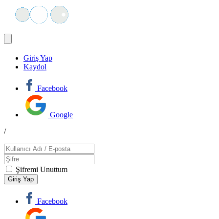
Giriş Yap
Kaydol
Facebook
Google
/
Şifremi Unuttum
Facebook