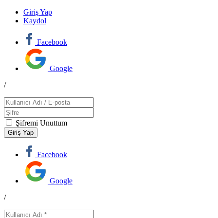
Giriş Yap
Kaydol
Facebook
Google
/
Şifremi Unuttum
Facebook
Google
/