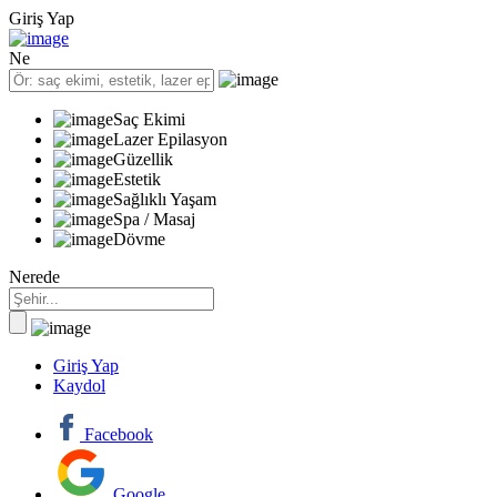
Giriş Yap
Ne
Saç Ekimi
Lazer Epilasyon
Güzellik
Estetik
Sağlıklı Yaşam
Spa / Masaj
Dövme
Nerede
Giriş Yap
Kaydol
Facebook
Google