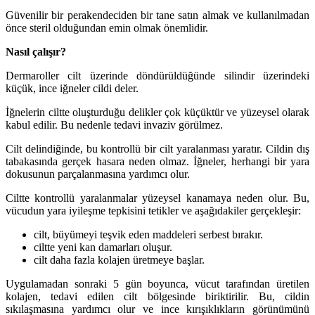
Güvenilir bir perakendeciden bir tane satın almak ve kullanılmadan
önce steril olduğundan emin olmak önemlidir.
Nasıl çalışır
?
Dermaroller cilt üzerinde döndürüldüğünde silindir üzerindeki
küçük, ince iğneler cildi deler.
İğnelerin ciltte oluşturduğu delikler çok küçüktür ve yüzeysel olarak
kabul edilir. Bu nedenle tedavi invaziv görülmez.
Cilt delindiğinde, bu kontrollü bir cilt yaralanması yaratır. Cildin dış
tabakasında gerçek hasara neden olmaz. İğneler, herhangi bir yara
dokusunun parçalanmasına yardımcı olur.
Ciltte kontrollü yaralanmalar yüzeysel kanamaya neden olur. Bu,
vücudun yara iyileşme tepkisini tetikler ve aşağıdakiler gerçekleşir:
cilt, büyümeyi teşvik eden maddeleri serbest bırakır.
ciltte yeni kan damarları oluşur.
cilt daha fazla kolajen üretmeye başlar.
Uygulamadan sonraki 5 gün boyunca, vücut tarafından üretilen
kolajen, tedavi edilen cilt bölgesinde biriktirilir. Bu, cildin
sıkılaşmasına yardımcı olur ve ince kırışıklıkların görünümünü