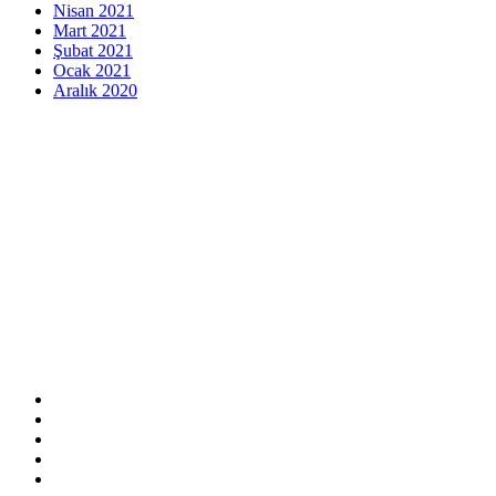
Nisan 2021
Mart 2021
Şubat 2021
Ocak 2021
Aralık 2020
indir
veri politikası
Gizlilik Politikası
Çerez Politikası
Aydınlatma Metni
Kişisel Verilerin Korunması