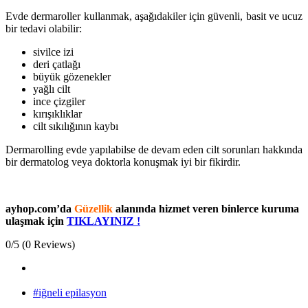
Evde dermaroller kullanmak, aşağıdakiler için güvenli, basit ve ucuz
bir tedavi olabilir:
sivilce izi
deri çatlağı
büyük gözenekler
yağlı cilt
ince çizgiler
kırışıklıklar
cilt sıkılığının kaybı
Dermarolling evde yapılabilse de devam eden cilt sorunları hakkında
bir dermatolog veya doktorla konuşmak iyi bir fikirdir.
ayhop.com’da
Güzellik
alanında hizmet veren binlerce kuruma
ulaşmak için
TIKLAYINIZ !
0/5
(0 Reviews)
#iğneli epilasyon