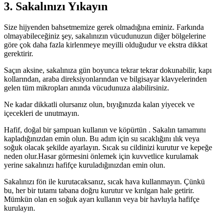
3. Sakalınızı Yıkayın
Size hijyenden bahsetmemize gerek olmadığına eminiz. Farkında
olmayabileceğiniz şey, sakalınızın vücudunuzun diğer bölgelerine
göre çok daha fazla kirlenmeye meyilli olduğudur ve ekstra dikkat
gerektirir.
Saçın aksine, sakalınıza gün boyunca tekrar tekrar dokunabilir, kapı
kollarından, araba direksiyonlarından ve bilgisayar klavyelerinden
gelen tüm mikropları anında vücudunuza alabilirsiniz.
Ne kadar dikkatli olursanız olun, bıyığınızda kalan yiyecek ve
içecekleri de unutmayın.
Hafif, doğal bir şampuan kullanın ve köpürtün . Sakalın tamamını
kapladığınızdan emin olun. Bu adım için su sıcaklığını ılık veya
soğuk olacak şekilde ayarlayın. Sıcak su cildinizi kurutur ve kepeğe
neden olur.Hasar görmesini önlemek için kuvvetlice kurulamak
yerine sakalınızı hafifçe kuruladığınızdan emin olun.
Sakalınızı fön ile kurutacaksanız, sıcak hava kullanmayın. Çünkü
bu, her bir tutamı tabana doğru kurutur ve kırılgan hale getirir.
Mümkün olan en soğuk ayarı kullanın veya bir havluyla hafifçe
kurulayın.