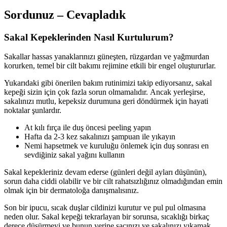
Sordunuz – Cevapladık
Sakal Kepeklerinden Nasıl Kurtulurum?
Sakallar hassas yanaklarınızı güneşten, rüzgardan ve yağmurdan
korurken, temel bir cilt bakımı rejimine etkili bir engel oluştururlar.
Yukarıdaki gibi önerilen bakım rutinimizi takip ediyorsanız, sakal
kepeği sizin için çok fazla sorun olmamalıdır. Ancak yerleşirse,
sakalınızı mutlu, kepeksiz durumuna geri döndürmek için hayati
noktalar şunlardır.
At kılı fırça ile duş öncesi peeling yapın
Hafta da 2-3 kez sakalınızı şampuan ile yıkayın
Nemi hapsetmek ve kuruluğu önlemek için duş sonrası en
sevdiğiniz sakal yağını kullanın
Sakal kepekleriniz devam ederse (günleri değil ayları düşünün),
sorun daha ciddi olabilir ve bir cilt rahatsızlığınız olmadığından emin
olmak için bir dermatoloğa danışmalısınız.
Son bir ipucu, sıcak duşlar cildinizi kurutur ve pul pul olmasına
neden olur. Sakal kepeği tekrarlayan bir sorunsa, sıcaklığı birkaç
derece düşürmeyi ve bunun yerine saçınızı ve sakalınızı yıkamak