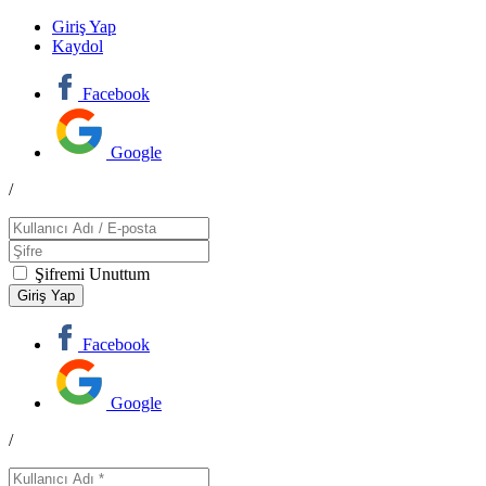
Giriş Yap
Kaydol
Facebook
Google
/
Şifremi Unuttum
Facebook
Google
/