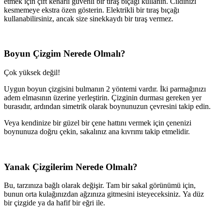
etmek için çift ​​kenarlı güvenli bir tıraş bıçağı kullanın. Cildinizi
kesmemeye ekstra özen gösterin. Elektrikli bir tıraş bıçağı
kullanabilirsiniz, ancak size sinekkaydı bir tıraş vermez.
Boyun Çizgim Nerede Olmalı?
Çok yüksek değil!
Uygun boyun çizgisini bulmanın 2 yöntemi vardır. İki parmağınızı
adem elmasının üzerine yerleştirin. Çizginin durması gereken yer
burasıdır, ardından simetrik olarak boynunuzun çevresini takip edin.
Veya kendinize bir güzel bir çene hattını vermek için çenenizi
boynunuza doğru çekin, sakalınız ana kıvrımı takip etmelidir.
Yanak Çizgilerim Nerede Olmalı?
Bu, tarzınıza bağlı olarak değişir. Tam bir sakal görünümü için,
bunun orta kulağınızdan ağzınıza gitmesini isteyeceksiniz. Ya düz
bir çizgide ya da hafif bir eğri ile.