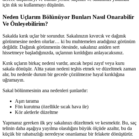
için ılık su kullanmayı düşünün.
Neden Uçlarım Bölünüyor Bunları Nasıl Onarabilir
Ve Önleyebilirim?
Sakalda kırık uçlar bir sorundur. Sakalınızın kıvırcık ve dağınık
görünmesine neden olurlar… ki bu muhtemelen aradığınız görünüm
değildir. Dağınık görünmenin ötesinde, sakalınız aniden sert
hissetmeye başladığınızda, uçlarının kırıldığını anlayacaksınız.
Kırık uçların birkaç nedeni vardır, ancak hepsi zayıf veya kuru
sakala dönüşür. Altta yatan nedeni teşhis etmek ve düzeltmek zaman
alır, bu nedenle durum bir gecede çözülmezse hayal kırıklığına
uğramayın.
Sakal bölünmesinin ana nedenleri şunlardır:
Aşırı tarama
Fön kurutma (özellikle sıcak hava ile)
Kör aletlerle düzeltme
Yapmanız gereken ilk şey sakalınızı düzeltmek ve kesmektir. Bu, saç
telinin daha aşağıya yayılma olasılığını büyük ölçüde azaltır, bu da
küçük bir rahatsızlığı neredeyse onarılamaz bir felakete dönüştürür.