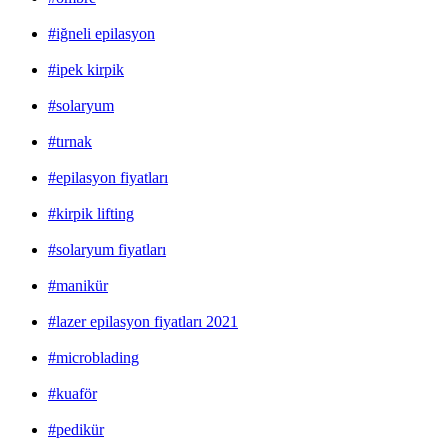
#iğneli epilasyon
#ipek kirpik
#solaryum
#tırnak
#epilasyon fiyatları
#kirpik lifting
#solaryum fiyatları
#manikür
#lazer epilasyon fiyatları 2021
#microblading
#kuaför
#pedikür