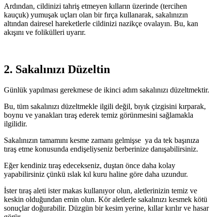
Ardından, cildinizi tahriş etmeyen kılların üzerinde (tercihen
kauçuk) yumuşak uçları olan bir fırça kullanarak, sakalınızın
altından dairesel hareketlerle cildinizi nazikçe ovalayın. Bu, kan
akışını ve folikülleri uyarır.
2. Sakalınızı Düzeltin
Günlük yapılması gerekmese de ikinci adım sakalınızı düzeltmektir.
Bu, tüm sakalınızı düzeltmekle ilgili değil, bıyık çizgisini kırparak,
boynu ve yanakları tıraş ederek temiz görünmesini sağlamakla
ilgilidir.
Sakalınızın tamamını kesme zamanı gelmişse ya da tek başınıza
tıraş etme konusunda endişeliyseniz berberinize danışabilirsiniz.
Eğer kendiniz tıraş edecekseniz, duştan önce daha kolay
yapabilirsiniz çünkü ıslak kıl kuru haline göre daha uzundur.
İster tıraş aleti ister makas kullanıyor olun, aletlerinizin temiz ve
keskin olduğundan emin olun. Kör aletlerle sakalınızı kesmek kötü
sonuçlar doğurabilir. Düzgün bir kesim yerine, kıllar kırılır ve hasar
görür.