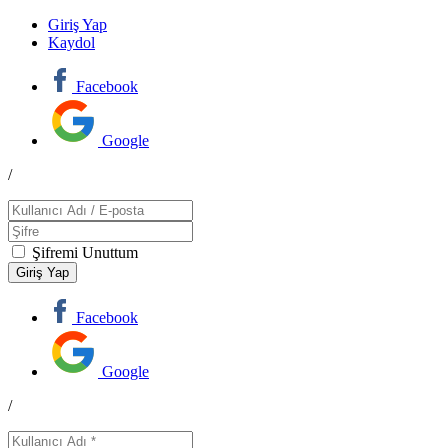
Giriş Yap
Kaydol
Facebook
Google
/
Şifremi Unuttum
Facebook
Google
/