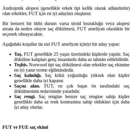
Androjenik alopesi (genellikle erkek tipi kellik olarak adlandırılır)
olan erkekler, FUT için en iyi adayları oluşturur.
Bir benzeri bir tıbbi durum varsa tiroid bozukluğu veya alopesi
areata da neden oluyor saç dökülmesi, FUT ameliyatı olasılıkla bir
seçenek olmayacaktır.
Aşağıdaki koşullar da sizi FUT ameliyatı içiniyi bir aday yapar:
Yaş.
FUT genellikle 25 yaşın üzerindeki kişilerde yapılır. Saç
dökülme kalıpları genç insanlarda daha az tahmin edilebilirdir.
Teşhis.
Norwood tipi saç dökülmesi olan erkekler saç ekimine
en iyi yanıt verme eğilimindedir.
Saç kalınlığı.
Saç kökü yoğunluğu yüksek olan kişiler
genellikle daha iyi kapanır.
Saçsız alan.
FUT, en çok başın ön tarafındaki saç
dökülmesinin tedavisinde yararlıdır.
Saç rengi.
Saç rengine benzer saç rengine sahip kişiler
genellikle daha az renk kontrastına sahip oldukları için daha
iyi aday olurlar.
FUT ve FUE saç ekimi