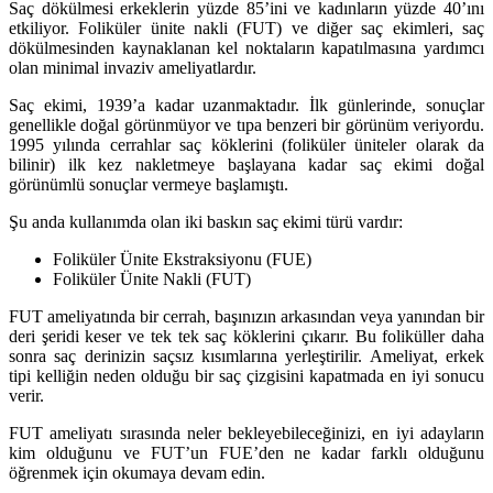
Saç dökülmesi erkeklerin yüzde 85’ini ve kadınların yüzde 40’ını
etkiliyor. Foliküler ünite nakli (FUT) ve diğer saç ekimleri, saç
dökülmesinden kaynaklanan kel noktaların kapatılmasına yardımcı
olan minimal invaziv ameliyatlardır.
Saç ekimi, 1939’a kadar uzanmaktadır. İlk günlerinde, sonuçlar
genellikle doğal görünmüyor ve tıpa benzeri bir görünüm veriyordu.
1995 yılında cerrahlar saç köklerini (foliküler üniteler olarak da
bilinir) ilk kez nakletmeye başlayana kadar saç ekimi doğal
görünümlü sonuçlar vermeye başlamıştı.
Şu anda kullanımda olan iki baskın saç ekimi türü vardır:
Foliküler Ünite Ekstraksiyonu (FUE)
Foliküler Ünite Nakli (FUT)
FUT ameliyatında bir cerrah, başınızın arkasından veya yanından bir
deri şeridi keser ve tek tek saç köklerini çıkarır. Bu foliküller daha
sonra saç derinizin saçsız kısımlarına yerleştirilir. Ameliyat, erkek
tipi kelliğin neden olduğu bir saç çizgisini kapatmada en iyi sonucu
verir.
FUT ameliyatı sırasında neler bekleyebileceğinizi, en iyi adayların
kim olduğunu ve FUT’un FUE’den ne kadar farklı olduğunu
öğrenmek için okumaya devam edin.