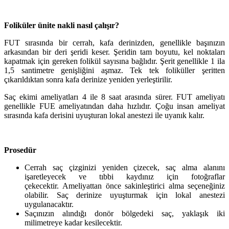
Foliküler ünite nakli nasıl çalışır?
FUT sırasında bir cerrah, kafa derinizden, genellikle başınızın
arkasından bir deri şeridi keser. Şeridin tam boyutu, kel noktaları
kapatmak için gereken folikül sayısına bağlıdır. Şerit genellikle 1 ila
1,5 santimetre genişliğini aşmaz. Tek tek foliküller şeritten
çıkarıldıktan sonra kafa derinize yeniden yerleştirilir.
Saç ekimi ameliyatları 4 ile 8 saat arasında sürer. FUT ameliyatı
genellikle FUE ameliyatından daha hızlıdır. Çoğu insan ameliyat
sırasında kafa derisini uyuşturan lokal anestezi ile uyanık kalır.
Prosedür
Cerrah saç çizginizi yeniden çizecek, saç alma alanını
işaretleyecek ve tıbbi kaydınız için fotoğraflar
çekecektir. Ameliyattan önce sakinleştirici alma seçeneğiniz
olabilir. Saç derinize uyuşturmak için lokal anestezi
uygulanacaktır.
Saçınızın alındığı donör bölgedeki saç, yaklaşık iki
milimetreye kadar kesilecektir.