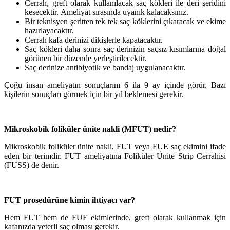
Cerrah, greft olarak kullanılacak saç kökleri ile deri şeridini
kesecektir. Ameliyat sırasında uyanık kalacaksınız.
Bir teknisyen şeritten tek tek saç köklerini çıkaracak ve ekime
hazırlayacaktır.
Cerrah kafa derinizi dikişlerle kapatacaktır.
Saç kökleri daha sonra saç derinizin saçsız kısımlarına doğal
görünen bir düzende yerleştirilecektir.
Saç derinize antibiyotik ve bandaj uygulanacaktır.
Çoğu insan ameliyatın sonuçlarını 6 ila 9 ay içinde görür. Bazı
kişilerin sonuçları görmek için bir yıl beklemesi gerekir.
Mikroskobik foliküler ünite nakli (MFUT) nedir?
Mikroskobik foliküler ünite nakli, FUT veya FUE saç ekimini ifade
eden bir terimdir. FUT ameliyatına Foliküler Ünite Strip Cerrahisi
(FUSS) de denir.
FUT prosedürüne kimin ihtiyacı var?
Hem FUT hem de FUE ekimlerinde, greft olarak kullanmak için
kafanızda yeterli saç olması gerekir.