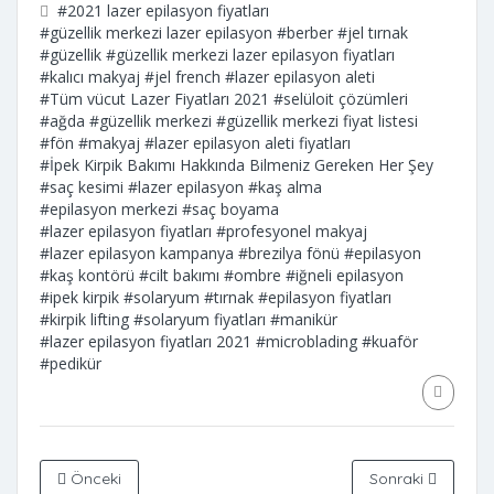
#2021 lazer epilasyon fiyatları
#güzellik merkezi lazer epilasyon
#berber
#jel tırnak
#güzellik
#güzellik merkezi lazer epilasyon fiyatları
#kalıcı makyaj
#jel french
#lazer epilasyon aleti
#Tüm vücut Lazer Fiyatları 2021
#selüloit çözümleri
#ağda
#güzellik merkezi
#güzellik merkezi fiyat listesi
#fön
#makyaj
#lazer epilasyon aleti fiyatları
#İpek Kirpik Bakımı Hakkında Bilmeniz Gereken Her Şey
#saç kesimi
#lazer epilasyon
#kaş alma
#epilasyon merkezi
#saç boyama
#lazer epilasyon fiyatları
#profesyonel makyaj
#lazer epilasyon kampanya
#brezilya fönü
#epilasyon
#kaş kontörü
#cilt bakımı
#ombre
#iğneli epilasyon
#ipek kirpik
#solaryum
#tırnak
#epilasyon fiyatları
#kirpik lifting
#solaryum fiyatları
#manikür
#lazer epilasyon fiyatları 2021
#microblading
#kuaför
#pedikür
Önceki
Sonraki