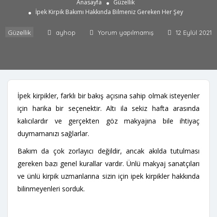
Anasayfa
Güzellik
İpek Kirpik Bakımı Hakkında Bilmeniz Gereken Her Şey
Güzellik
ayhop
Yorum yapılmamış
12 Eylül 2021
İpek kirpikler, farklı bir bakış açısına sahip olmak isteyenler
için harika bir seçenektir. Altı ila sekiz hafta arasında
kalıcılardır ve gerçekten göz makyajına bile ihtiyaç
duymamanızı sağlarlar.
Bakım da çok zorlayıcı değildir, ancak akılda tutulması
gereken bazı genel kurallar vardır. Ünlü makyaj sanatçıları
ve ünlü kirpik uzmanlarına sizin için ipek kirpikler hakkında
bilinmeyenleri sorduk.