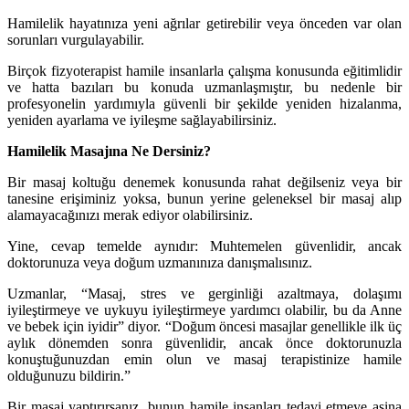
Hamilelik hayatınıza yeni ağrılar getirebilir veya önceden var olan
sorunları vurgulayabilir.
Birçok fizyoterapist hamile insanlarla çalışma konusunda eğitimlidir
ve hatta bazıları bu konuda uzmanlaşmıştır, bu nedenle bir
profesyonelin yardımıyla güvenli bir şekilde yeniden hizalanma,
yeniden ayarlama ve iyileşme sağlayabilirsiniz.
Hamilelik Masajına Ne Dersiniz?
Bir masaj koltuğu denemek konusunda rahat değilseniz veya bir
tanesine erişiminiz yoksa, bunun yerine geleneksel bir masaj alıp
alamayacağınızı merak ediyor olabilirsiniz.
Yine, cevap temelde aynıdır: Muhtemelen güvenlidir, ancak
doktorunuza veya doğum uzmanınıza danışmalısınız.
Uzmanlar, “Masaj, stres ve gerginliği azaltmaya, dolaşımı
iyileştirmeye ve uykuyu iyileştirmeye yardımcı olabilir, bu da Anne
ve bebek için iyidir” diyor. “Doğum öncesi masajlar genellikle ilk üç
aylık dönemden sonra güvenlidir, ancak önce doktorunuzla
konuştuğunuzdan emin olun ve masaj terapistinize hamile
olduğunuzu bildirin.”
Bir masaj yaptırırsanız, bunun hamile insanları tedavi etmeye aşina