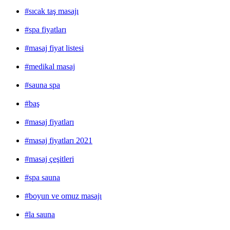
#sıcak taş masajı
#spa fiyatları
#masaj fiyat listesi
#medikal masaj
#sauna spa
#baş
#masaj fiyatları
#masaj fiyatları 2021
#masaj çeşitleri
#spa sauna
#boyun ve omuz masajı
#la sauna