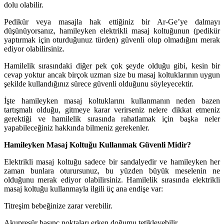
dolu olabilir.
Pedikür veya masajla hak ettiğiniz bir Ar-Ge’ye dalmayı
düşünüyorsanız, hamileyken elektrikli masaj koltuğunun (pedikür
yaptırmak için oturduğunuz türden) güvenli olup olmadığını merak
ediyor olabilirsiniz.
Hamilelik sırasındaki diğer pek çok şeyde olduğu gibi, kesin bir
cevap yoktur ancak birçok uzman size bu masaj koltuklarının uygun
şekilde kullandığınız sürece güvenli olduğunu söyleyecektir.
İşte hamileyken masaj koltuklarını kullanmanın neden bazen
tartışmalı olduğu, gitmeye karar verirseniz nelere dikkat etmeniz
gerektiği ve hamilelik sırasında rahatlamak için başka neler
yapabileceğiniz hakkında bilmeniz gerekenler.
Hamileyken Masaj Koltuğu Kullanmak Güvenli Midir?
Elektrikli masaj koltuğu sadece bir sandalyedir ve hamileyken her
zaman bunlara oturursunuz, bu yüzden büyük meselenin ne
olduğunu merak ediyor olabilirsiniz. Hamilelik sırasında elektrikli
masaj koltuğu kullanmayla ilgili üç ana endişe var:
Titreşim bebeğinize zarar verebilir.
Akupresür basınç noktaları erken doğumu tetikleyebilir.