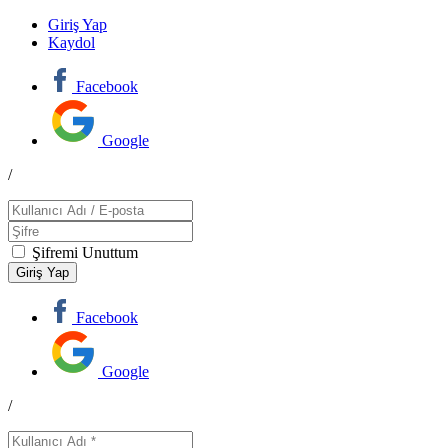
Giriş Yap
Kaydol
Facebook
Google
/
Şifremi Unuttum
Facebook
Google
/