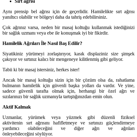
Sırt ağrısı
Aynı prensip bel ağrısı için de geçerlidir. Hamilelikte sırt ağrısı
yanıltıcı olabilir ve bölgeyi daha da tahriş edebilirsiniz.
Çok ağrınız varsa, neden bir masaj koltuğu kullanmak istediğinizi
bir sağlık uzmanı veya ebe ile konuşmak iyi bir fikirdir.
Hamilelik Ağrıları İle Nasıl Baş Edilir?
Siyatikiniz yürümeyi zorlaştırıyor, kasık displaziniz size şimşek
çakıyor ve sırtınız kalıcı bir mengeneye kilitlenmiş gibi geliyor.
Tabii ki bir masaj istersiniz, herkes ister!
Ancak bir masaj koltuğu sizin için bir çözüm olsa da, rahatlama
bulmanın hamilelik için güvenli başka yolları da vardır. Ve yine,
sadece güvenli tarafta olmak için, herhangi bir özel ağrı ve
sızılarınızı bir sağlık uzmanıyla tartıştığınızdan emin olun.
Aktif Kalmak
Uzmanlar, yürümek veya yüzmek gibi düzenli fiziksel
aktivitenin sırt ağrısını hafifletmeye ve sırtınızı güçlendirmeye
yardımcı olabileceğini ve diğer ağrı ve ağrıları
önleyebileceğini söylüyor.