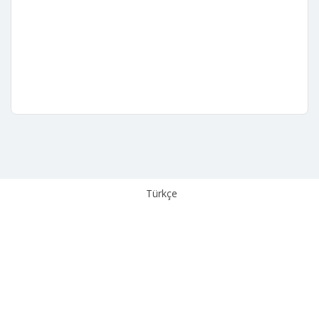
Aydınlatma Metni
Kişisel Verilerin Korunması
Türkçe