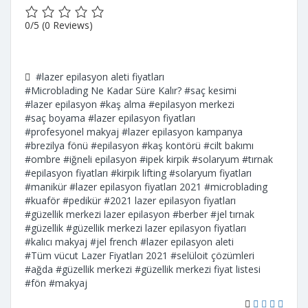
0/5
(0 Reviews)
#lazer epilasyon aleti fiyatları
#Microblading Ne Kadar Süre Kalır?
#saç kesimi
#lazer epilasyon
#kaş alma
#epilasyon merkezi
#saç boyama
#lazer epilasyon fiyatları
#profesyonel makyaj
#lazer epilasyon kampanya
#brezilya fönü
#epilasyon
#kaş kontörü
#cilt bakımı
#ombre
#iğneli epilasyon
#ipek kirpik
#solaryum
#tırnak
#epilasyon fiyatları
#kirpik lifting
#solaryum fiyatları
#manikür
#lazer epilasyon fiyatları 2021
#microblading
#kuaför
#pedikür
#2021 lazer epilasyon fiyatları
#güzellik merkezi lazer epilasyon
#berber
#jel tırnak
#güzellik
#güzellik merkezi lazer epilasyon fiyatları
#kalıcı makyaj
#jel french
#lazer epilasyon aleti
#Tüm vücut Lazer Fiyatları 2021
#selüloit çözümleri
#ağda
#güzellik merkezi
#güzellik merkezi fiyat listesi
#fön
#makyaj