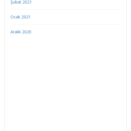
Şubat 2021
Ocak 2021
Aralık 2020
indir
veri politikası
Gizlilik Politikası
Çerez Politikası
Aydınlatma Metni