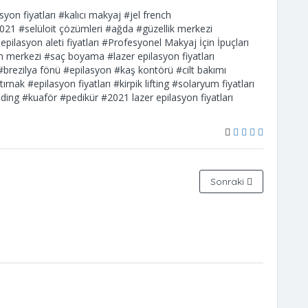
syon fiyatları
#kalıcı makyaj
#jel french
2021
#selüloit çözümleri
#ağda
#güzellik merkezi
epilasyon aleti fiyatları
#Profesyonel Makyaj İçin İpuçları
n merkezi
#saç boyama
#lazer epilasyon fiyatları
#brezilya fönü
#epilasyon
#kaş kontörü
#cilt bakımı
tırnak
#epilasyon fiyatları
#kirpik lifting
#solaryum fiyatları
ding
#kuaför
#pedikür
#2021 lazer epilasyon fiyatları
Sonraki