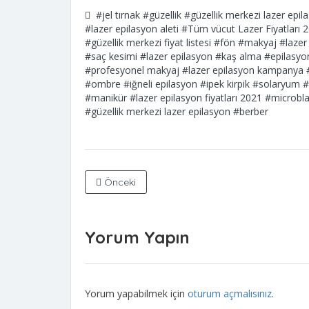
#jel tırnak
#güzellik
#güzellik merkezi lazer epila
#lazer epilasyon aleti
#Tüm vücut Lazer Fiyatları 
#güzellik merkezi fiyat listesi
#fön
#makyaj
#lazer 
#saç kesimi
#lazer epilasyon
#kaş alma
#epilasyo
#profesyonel makyaj
#lazer epilasyon kampanya
#ombre
#iğneli epilasyon
#ipek kirpik
#solaryum
#
#manikür
#lazer epilasyon fiyatları 2021
#microbla
#güzellik merkezi lazer epilasyon
#berber
Önceki
Yorum Yapın
Yorum yapabilmek için
oturum açmalısınız
.