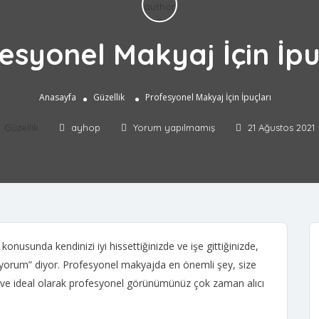
esyonel Makyaj İçin İpu
Anasayfa
Güzellik
Profesyonel Makyaj İçin İpuçları
Güzellik
ayhop
Yorum yapılmamış
21 Ağustos 2021
 konusunda kendinizi iyi hissettiğinizde ve işe gittiğinizde,
yorum” diyor. Profesyonel makyajda ​​en önemli şey, size
tur ve ideal olarak profesyonel görünümünüz çok zaman alıcı