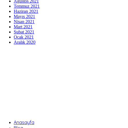
Ağustos 2021
Temmuz 2021
Haziran 2021
Mayıs 2021
Nisan 2021
Mart 2021
Şubat 2021
Ocak 2021
Aralık 2020
indir
veri politikası
Gizlilik Politikası
Çerez Politikası
Aydınlatma Metni
Kişisel Verilerin Korunması
Anasayfa
Blog