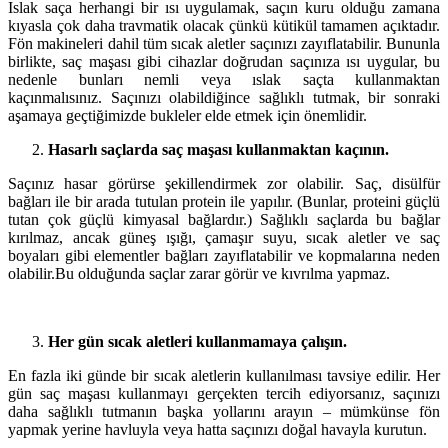
Islak saça herhangi bir ısı uygulamak, saçın kuru olduğu zamana
kıyasla çok daha travmatik olacak çünkü kütikül tamamen açıktadır.
Fön makineleri dahil tüm sıcak aletler saçınızı zayıflatabilir. Bununla
birlikte, saç maşası gibi cihazlar doğrudan saçınıza ısı uygular, bu
nedenle bunları nemli veya ıslak saçta kullanmaktan
kaçınmalısınız. Saçınızı olabildiğince sağlıklı tutmak, bir sonraki
aşamaya geçtiğimizde bukleler elde etmek için önemlidir.
Hasarlı saçlarda saç maşası kullanmaktan kaçının.
Saçınız hasar görürse şekillendirmek zor olabilir. Saç, disülfür
bağları ile bir arada tutulan protein ile yapılır. (Bunlar, proteini güçlü
tutan çok güçlü kimyasal bağlardır.) Sağlıklı saçlarda bu bağlar
kırılmaz, ancak güneş ışığı, çamaşır suyu, sıcak aletler ve saç
boyaları gibi elementler bağları zayıflatabilir ve kopmalarına neden
olabilir.Bu olduğunda saçlar zarar görür ve kıvrılma yapmaz.
Her gün sıcak aletleri kullanmamaya çalışın.
En fazla iki günde bir sıcak aletlerin kullanılması tavsiye edilir. Her
gün saç maşası kullanmayı gerçekten tercih ediyorsanız, saçınızı
daha sağlıklı tutmanın başka yollarını arayın – mümkünse fön
yapmak yerine havluyla veya hatta saçınızı doğal havayla kurutun.