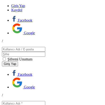
Giriş Yap
Kaydol
Facebook
Google
/
Şifremi Unuttum
Facebook
Google
/