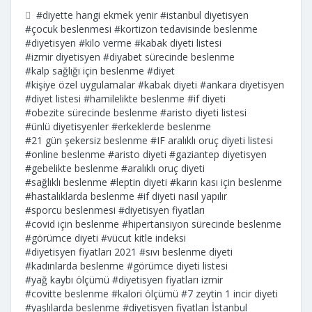
#diyette hangi ekmek yenir
#istanbul diyetisyen
#çocuk beslenmesi
#kortizon tedavisinde beslenme
#diyetisyen
#kilo verme
#kabak diyeti listesi
#izmir diyetisyen
#diyabet sürecinde beslenme
#kalp sağlığı için beslenme
#diyet
#kişiye özel uygulamalar
#kabak diyeti
#ankara diyetisyen
#diyet listesi
#hamilelikte beslenme
#if diyeti
#obezite sürecinde beslenme
#aristo diyeti listesi
#ünlü diyetisyenler
#erkeklerde beslenme
#21 gün şekersiz beslenme
#IF aralıklı oruç diyeti listesi
#online beslenme
#aristo diyeti
#gaziantep diyetisyen
#gebelikte beslenme
#aralıklı oruç diyeti
#sağlıklı beslenme
#leptin diyeti
#karın kası için beslenme
#hastalıklarda beslenme
#if diyeti nasıl yapılır
#sporcu beslenmesi
#diyetisyen fiyatları
#covid için beslenme
#hipertansiyon sürecinde beslenme
#görümce diyeti
#vücut kitle indeksi
#diyetisyen fiyatları 2021
#sıvı beslenme diyeti
#kadınlarda beslenme
#görümce diyeti listesi
#yağ kaybı ölçümü
#diyetisyen fiyatları izmir
#covitte beslenme
#kalori ölçümü
#7 zeytin 1 incir diyeti
#yaşlılarda beslenme
#diyetisyen fiyatları İstanbul