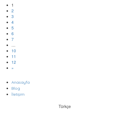
1
2
3
4
5
6
7
…
10
11
12
»
Anasayfa
Blog
İletişim
Türkçe