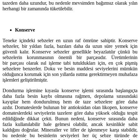
tazeden daha uzundur, bu nedenle mevsimden bağımsız olarak yılın
herhangi bir zamanında tüketilebilir.
Konserve
Teneke içindeki sebzeler en uzun raf ömrüne sahiptir. Konserve
sebzeler, bir yıldan fazla, bazıları daha da uzun süre yemek için
güvenli kalır. Konserve sebzeler genellikle beyazlatılır çünkü bu
sebzelerin korunmasının önemli bir parçasıdır. Üretimlerinin
bir parçası olarak ısıl işleme tabi tutuldukları için, en çok pişmiş
sebzelere benzerler. Doku ve besin maddesi seviyelerini mümkün
olduğunca korumak için son yıllarda ısıtma gerektirmeyen muhafaza
işlemleri geliştirilmiştir.
Dondurma işlemine kıyasla konserve işlemi sırasında başlangıçta
daha fazla besin kaybı olmasına rağmen, depolama sırasındaki
kayıplar hem dondurulmuş hem de taze sebzelere göre daha
azdır. Domateslerde bulunan bir antioksidan olan likopen, konserve
domateslerdeki seviyelerin tazelere göre daha yüksek olduğu tespit
edildiğinde dikkat çekti. Bunun nedeni, konserve sırasında daha
fazla kullanılabilir hale gelmesi olabilir, ancak kesinlikle sabit
kaldığını doğrular. Mineraller ve lifler de işlenmeye karşı stabildir,
bu nedenle bu besinlerin seviyeleri her üç sebze türünde de