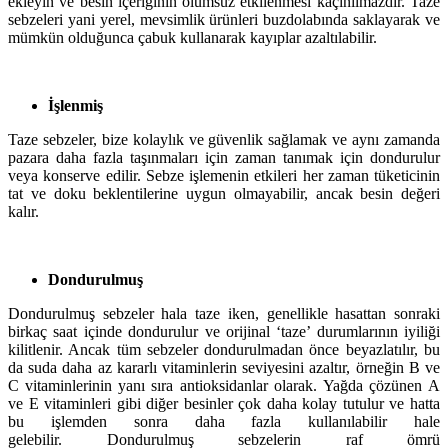
ekleyin ve besin içeriğinin olumsuz etkilenmesi kaçınılmazdır. Taze
sebzeleri yani yerel, mevsimlik ürünleri buzdolabında saklayarak ve
mümkün olduğunca çabuk kullanarak kayıplar azaltılabilir.
İşlenmiş
Taze sebzeler, bize kolaylık ve güvenlik sağlamak ve aynı zamanda
pazara daha fazla taşınmaları için zaman tanımak için dondurulur
veya konserve edilir. Sebze işlemenin etkileri her zaman tüketicinin
tat ve doku beklentilerine uygun olmayabilir, ancak besin değeri
kalır.
Dondurulmuş
Dondurulmuş sebzeler hala taze iken, genellikle hasattan sonraki
birkaç saat içinde dondurulur ve orijinal ‘taze’ durumlarının iyiliği
kilitlenir. Ancak tüm sebzeler dondurulmadan önce beyazlatılır, bu
da suda daha az kararlı vitaminlerin seviyesini azaltır, örneğin B ve
C vitaminlerinin yanı sıra antioksidanlar olarak. Yağda çözünen A
ve E vitaminleri gibi diğer besinler çok daha kolay tutulur ve hatta
bu işlemden sonra daha fazla kullanılabilir hale
gelebilir. Dondurulmuş sebzelerin raf ömrü