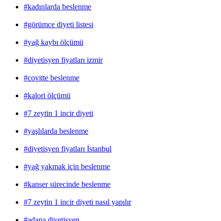
#kadınlarda beslenme
#görümce diyeti listesi
#yağ kaybı ölçümü
#diyetisyen fiyatları izmir
#covitte beslenme
#kalori ölçümü
#7 zeytin 1 incir diyeti
#yaşlılarda beslenme
#diyetisyen fiyatları İstanbul
#yağ yakmak için beslenme
#kanser sürecinde beslenme
#7 zeytin 1 incir diyeti nasıl yapılır
#adana diyetisyen