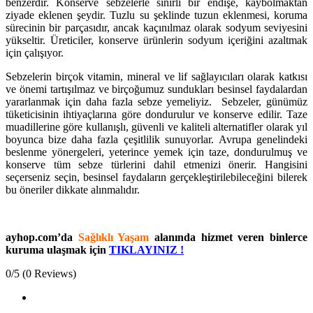
benzerdir. Konserve sebzelerle sınırlı bir endişe, kaybolmaktan
ziyade eklenen şeydir. Tuzlu su şeklinde tuzun eklenmesi, koruma
sürecinin bir parçasıdır, ancak kaçınılmaz olarak sodyum seviyesini
yükseltir. Üreticiler, konserve ürünlerin sodyum içeriğini azaltmak
için çalışıyor.
Sebzelerin birçok vitamin, mineral ve lif sağlayıcıları olarak katkısı
ve önemi tartışılmaz ve birçoğumuz sundukları besinsel faydalardan
yararlanmak için daha fazla sebze yemeliyiz. Sebzeler, günümüz
tüketicisinin ihtiyaçlarına göre dondurulur ve konserve edilir. Taze
muadillerine göre kullanışlı, güvenli ve kaliteli alternatifler olarak yıl
boyunca bize daha fazla çeşitlilik sunuyorlar. Avrupa genelindeki
beslenme yönergeleri, yeterince yemek için taze, dondurulmuş ve
konserve tüm sebze türlerini dahil etmenizi önerir. Hangisini
seçerseniz seçin, besinsel faydaların gerçekleştirilebileceğini bilerek
bu öneriler dikkate alınmalıdır.
ayhop.com’da
Sağlıklı Yaşam
alanında hizmet veren binlerce
kuruma ulaşmak için
TIKLAYINIZ !
0/5
(0 Reviews)