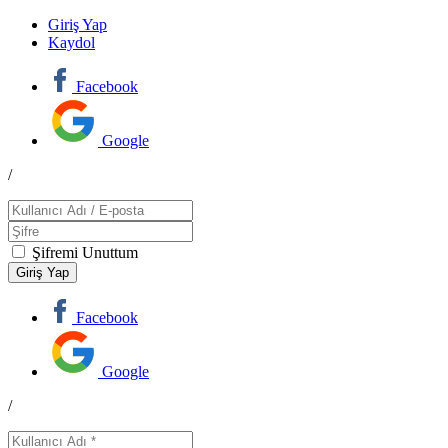
Giriş Yap
Kaydol
Facebook
Google
/
Şifremi Unuttum
Facebook
Google
/