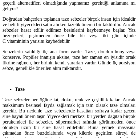
geçerli alternatifleri olmadığında yapmamız gerektiği anlamına mı
geliyor?
Doğrudan bahçeden toplanan taze sebzeler birçok insan için idealdir
ve belirli yiyecekleri satın alırken tazelik önemli bir faktördür. Ancak
sebzeler hasat edilir edilmez besinlerini kaybetmeye başlar. Yaz
bezelyeleri, pişirmeden önce bile bir veya iki gün içinde
C vitamininin yarısını kaybedebilir.
Sebzelerin satıldığı üç ana form vardır. Taze, dondurulmuş veya
konserve. Popüler inanışın aksine, taze her zaman en iyisidir ortak
fikrine rağmen, her birinin kendi yararları vardır. Günde üç porsiyon
sebze, genellikle önerilen alım miktarıdır.
Taze
Taze sebzeler her öğüne tat, doku, renk ve çeşitlilik katar. Ancak
maksimum besinsel fayda sağlamak için tam olarak taze olmaları
gerekir. Bu nedenle taze sebzelerde hasattan sofraya kadar geçen
süre hayati önem taşır. Yiyecekleri merkezi bir yerden dağıtan birçok
perakendeci ile sebzeler, süpermarket rafında görünmeden önce
oldukça uzun bir süre hasat edilebilir. Buna yemek masasına
çıkmadan önce buzdolabında veya kilerde geçirilen süreyi de