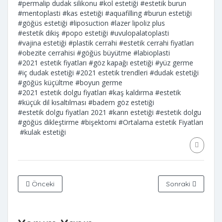
#permalip dudak silikonu
#kol estetiği
#estetik burun
#mentoplasti
#kas estetiği
#aquafilling
#burun estetiği
#göğüs estetiği
#liposuction
#lazer lipoliz plus
#estetik dikiş
#popo estetiği
#uvulopalatoplasti
#vajina estetiği
#plastik cerrahi
#estetik cerrahi fiyatları
#obezite cerrahisi
#göğüs büyütme
#labioplasti
#2021 estetik fiyatları
#göz kapağı estetiği
#yüz germe
#iç dudak estetiği
#2021 estetik trendleri
#dudak estetiği
#göğüs küçültme
#boyun germe
#2021 estetik dolgu fiyatları
#kaş kaldırma
#estetik
#küçük dil kısaltılması
#badem göz estetiği
#estetik dolgu fiyatları 2021
#karın estetiği
#estetik dolgu
#göğüs dikleştirme
#bişektomi
#Ortalama estetik Fiyatları
#kulak estetiği
Önceki
Sonraki