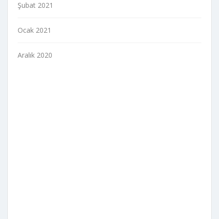
Şubat 2021
Ocak 2021
Aralık 2020
indir
veri politikası
Gizlilik Politikası
Çerez Politikası
Aydınlatma Metni