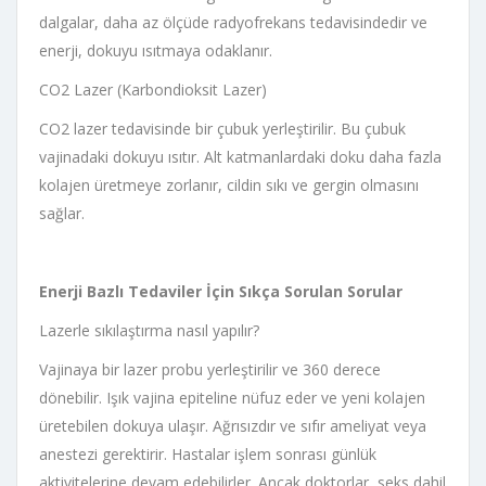
dalgalar, daha az ölçüde radyofrekans tedavisindedir ve
enerji, dokuyu ısıtmaya odaklanır.
CO2 Lazer (Karbondioksit Lazer)
CO2 lazer tedavisinde bir çubuk yerleştirilir. Bu çubuk
vajinadaki dokuyu ısıtır. Alt katmanlardaki doku daha fazla
kolajen üretmeye zorlanır, cildin sıkı ve gergin olmasını
sağlar.
Enerji Bazlı Tedaviler İçin Sıkça Sorulan Sorular
Lazerle sıkılaştırma nasıl yapılır?
Vajinaya bir lazer probu yerleştirilir ve 360 ​​derece
dönebilir. Işık vajina epiteline nüfuz eder ve yeni kolajen
üretebilen dokuya ulaşır. Ağrısızdır ve sıfır ameliyat veya
anestezi gerektirir. Hastalar işlem sonrası günlük
aktivitelerine devam edebilirler. Ancak doktorlar, seks dahil