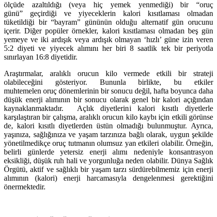
ölçüde azaltıldığı (veya hiç yemek yenmediği) bir “oruç
günü” geçirdiği ve yiyeceklerin kalori kısıtlaması olmadan
tüketildiği bir “bayram” gününün olduğu alternatif gün orucunu
içerir. Diğer popüler örnekler, kalori kısıtlaması olmadan beş gün
yemeye ve iki ardışık veya ardışık olmayan ‘hızlı’ güne izin veren
5:2 diyeti ve yiyecek alımını her biri 8 saatlik tek bir periyotla
sınırlayan 16:8 diyetidir.
Araştırmalar, aralıklı orucun kilo vermede etkili bir strateji
olabileceğini gösteriyor. Bununla birlikte, bu etkiler
muhtemelen oruç dönemlerinin bir sonucu değil, hafta boyunca daha
düşük enerji alımının bir sonucu olarak genel bir kalori açığından
kaynaklanmaktadır. Açlık diyetlerini kalori kısıtlı diyetlerle
karşılaştıran bir çalışma, aralıklı orucun kilo kaybı için etkili görünse
de, kalori kısıtlı diyetlerden üstün olmadığı bulunmuştur. Ayrıca,
yaşınıza, sağlığınıza ve yaşam tarzınıza bağlı olarak, uygun şekilde
yönetilmedikçe oruç tutmanın olumsuz yan etkileri olabilir. Örneğin,
belirli günlerde yetersiz enerji alımı nedeniyle konsantrasyon
eksikliği, düşük ruh hali ve yorgunluğa neden olabilir. Dünya Sağlık
Örgütü, aktif ve sağlıklı bir yaşam tarzı sürdürebilmemiz için enerji
alımının (kalori) enerji harcamasıyla dengelenmesi gerektiğini
önermektedir.