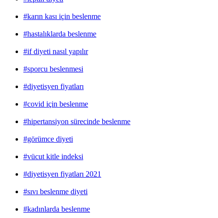
#karın kası için beslenme
#hastalıklarda beslenme
#if diyeti nasıl yapılır
#sporcu beslenmesi
#diyetisyen fiyatları
#covid için beslenme
#hipertansiyon sürecinde beslenme
#görümce diyeti
#vücut kitle indeksi
#diyetisyen fiyatları 2021
#sıvı beslenme diyeti
#kadınlarda beslenme