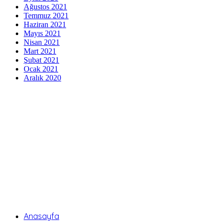
Ağustos 2021
Temmuz 2021
Haziran 2021
Mayıs 2021
Nisan 2021
Mart 2021
Şubat 2021
Ocak 2021
Aralık 2020
indir
veri politikası
Gizlilik Politikası
Çerez Politikası
Aydınlatma Metni
Kişisel Verilerin Korunması
Anasayfa