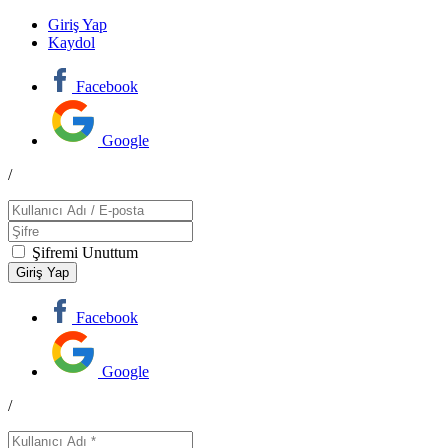
Giriş Yap
Kaydol
Facebook
Google
/
Şifremi Unuttum
Facebook
Google
/