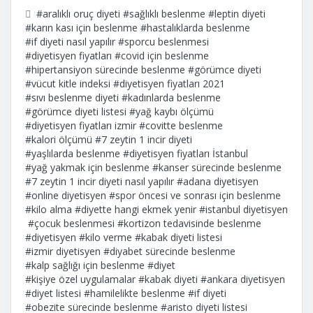
#aralıklı oruç diyeti
#sağlıklı beslenme
#leptin diyeti
#karın kası için beslenme
#hastalıklarda beslenme
#if diyeti nasıl yapılır
#sporcu beslenmesi
#diyetisyen fiyatları
#covid için beslenme
#hipertansiyon sürecinde beslenme
#görümce diyeti
#vücut kitle indeksi
#diyetisyen fiyatları 2021
#sıvı beslenme diyeti
#kadınlarda beslenme
#görümce diyeti listesi
#yağ kaybı ölçümü
#diyetisyen fiyatları izmir
#covitte beslenme
#kalori ölçümü
#7 zeytin 1 incir diyeti
#yaşlılarda beslenme
#diyetisyen fiyatları İstanbul
#yağ yakmak için beslenme
#kanser sürecinde beslenme
#7 zeytin 1 incir diyeti nasıl yapılır
#adana diyetisyen
#online diyetisyen
#spor öncesi ve sonrası için beslenme
#kilo alma
#diyette hangi ekmek yenir
#istanbul diyetisyen
#çocuk beslenmesi
#kortizon tedavisinde beslenme
#diyetisyen
#kilo verme
#kabak diyeti listesi
#izmir diyetisyen
#diyabet sürecinde beslenme
#kalp sağlığı için beslenme
#diyet
#kişiye özel uygulamalar
#kabak diyeti
#ankara diyetisyen
#diyet listesi
#hamilelikte beslenme
#if diyeti
#obezite sürecinde beslenme
#aristo diyeti listesi