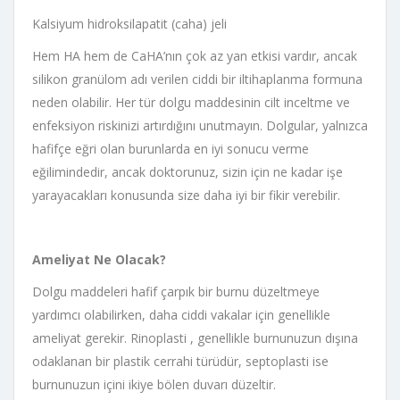
Kalsiyum hidroksilapatit (caha) jeli
Hem HA hem de CaHA’nın çok az yan etkisi vardır, ancak
silikon granülom adı verilen ciddi bir iltihaplanma formuna
neden olabilir. Her tür dolgu maddesinin cilt inceltme ve
enfeksiyon riskinizi artırdığını unutmayın. Dolgular, yalnızca
hafifçe eğri olan burunlarda en iyi sonucu verme
eğilimindedir, ancak doktorunuz, sizin için ne kadar işe
yarayacakları konusunda size daha iyi bir fikir verebilir.
Ameliyat Ne Olacak?
Dolgu maddeleri hafif çarpık bir burnu düzeltmeye
yardımcı olabilirken, daha ciddi vakalar için genellikle
ameliyat gerekir. Rinoplasti , genellikle burnunuzun dışına
odaklanan bir plastik cerrahi türüdür, septoplasti ise
burnunuzun içini ikiye bölen duvarı düzeltir.