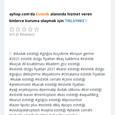
ayhop.com’da
Estetik
alanında hizmet veren
binlerce kuruma ulaşmak için
TIKLAYINIZ !
0/5
(0 Reviews)
#dudak estetiği
#göğüs küçültme
#boyun germe
#2021 estetik dolgu fiyatları
#kaş kaldırma
#estetik
#küçük dil kısaltılması
#badem göz estetiği
#estetik dolgu fiyatları 2021
#karın estetiği
#estetik dolgu
#göğüs dikleştirme
#bişektomi
#Ortalama estetik Fiyatları
#kulak estetiği
#estetik cerrahi
#çene estetiği
#jinekomasti
#bacak estetiği
#estetik fiyatları
#yağ enjeksiyonu
#permalip dudak silikonu
#kol estetiği
#estetik burun
#mentoplasti
#kas estetiği
#aquafilling
#burun estetiği
#göğüs estetiği
#liposuction
#lazer lipoliz plus
#estetik dikiş
#popo estetiği
#uvulopalatoplasti
#vajina estetiği
#plastik cerrahi