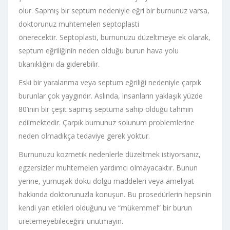
olur. Sapmış bir septum nedeniyle eğri bir burnunuz varsa,
doktorunuz muhtemelen septoplasti
önerecektir. Septoplasti, burnunuzu düzeltmeye ek olarak,
septum eğriliğinin neden olduğu burun hava yolu
tıkanıklığını da giderebilir.
Eski bir yaralanma veya septum eğriliği nedeniyle çarpık
burunlar çok yaygındır. Aslında, insanların yaklaşık yüzde
80’inin bir çeşit sapmış septuma sahip olduğu tahmin
edilmektedir. Çarpık burnunuz solunum problemlerine
neden olmadıkça tedaviye gerek yoktur.
Burnunuzu kozmetik nedenlerle düzeltmek istiyorsanız,
egzersizler muhtemelen yardımcı olmayacaktır. Bunun
yerine, yumuşak doku dolgu maddeleri veya ameliyat
hakkında doktorunuzla konuşun. Bu prosedürlerin hepsinin
kendi yan etkileri olduğunu ve “mükemmel” bir burun
üretemeyebileceğini unutmayın.