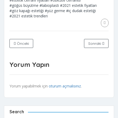
#estetik cerrahi fiyatları
#obezite cerrahisi
#göğüs büyütme
#labioplasti
#2021 estetik fiyatları
#göz kapağı estetiği
#yüz germe
#iç dudak estetiği
#2021 estetik trendleri
Önceki
Sonraki
Yorum Yapın
Yorum yapabilmek için
oturum açmalısınız
.
Search