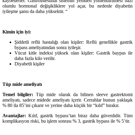
kaybederler. Gastrointestinal sistemin yeniden yönlendirilmesi bazı
olumlu hormonal değişikliklere yol açar, bu nedenle diyabetin
iyileşme şansı da daha yüksektir. “
Kimin için iyi:
Şiddetli reflü hastalığı olan kişiler: Reflü genellikle gastrik
bypass ameliyatından sonra iyileşir.
Vücut kitle indeksi yüksek olan kişiler: Gastrik baypas ile
daha fazla kilo verilir.
Diyabetli kişiler
Tüp mide ameliyatı
Temel bilgiler:
Tüp mide olarak da bilinen sleeve gastrektomi
ameliyatı, sadece midede ameliyatı içerir. Cerrahlar bunun yaklaşık
% 80 ila 85’ini çıkarır ve yerine daha küçük bir “kılıf” bırakır.
Avantajlar:
Kılıf, gastrik bypass’tan biraz daha güvenlidir. Tüm
komplikasyon riski, bu işlem sonrası % 3, gastrik bypass ile % 5’tir.