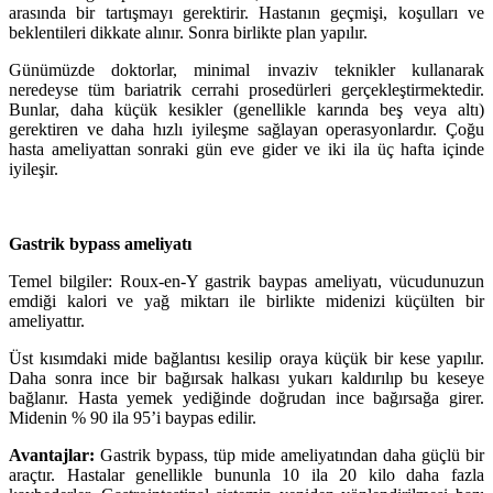
arasında bir tartışmayı gerektirir. Hastanın geçmişi, koşulları ve
beklentileri dikkate alınır. Sonra birlikte plan yapılır.
Günümüzde doktorlar, minimal invaziv teknikler kullanarak
neredeyse tüm bariatrik cerrahi prosedürleri gerçekleştirmektedir.
Bunlar, daha küçük kesikler (genellikle karında beş veya altı)
gerektiren ve daha hızlı iyileşme sağlayan operasyonlardır. Çoğu
hasta ameliyattan sonraki gün eve gider ve iki ila üç hafta içinde
iyileşir.
Gastrik bypass ameliyatı
Temel bilgiler: Roux-en-Y gastrik baypas ameliyatı, vücudunuzun
emdiği kalori ve yağ miktarı ile birlikte midenizi küçülten bir
ameliyattır.
Üst kısımdaki mide bağlantısı kesilip oraya küçük bir kese yapılır.
Daha sonra ince bir bağırsak halkası yukarı kaldırılıp bu keseye
bağlanır. Hasta yemek yediğinde doğrudan ince bağırsağa girer.
Midenin % 90 ila 95’i baypas edilir.
Avantajlar:
Gastrik bypass, tüp mide ameliyatından daha güçlü bir
araçtır. Hastalar genellikle bununla 10 ila 20 kilo daha fazla