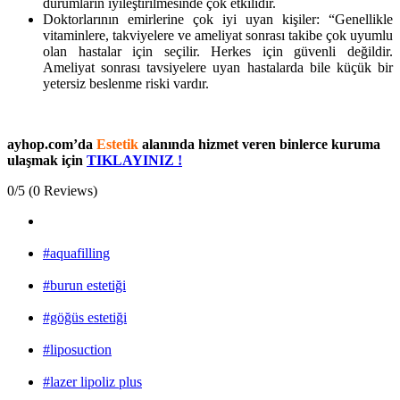
durumların iyileştirilmesinde çok etkilidir.
Doktorlarının emirlerine çok iyi uyan kişiler: “Genellikle
vitaminlere, takviyelere ve ameliyat sonrası takibe çok uyumlu
olan hastalar için seçilir. Herkes için güvenli değildir.
Ameliyat sonrası tavsiyelere uyan hastalarda bile küçük bir
yetersiz beslenme riski vardır.
ayhop.com’da
Estetik
alanında hizmet veren binlerce kuruma
ulaşmak için
TIKLAYINIZ !
0/5
(0 Reviews)
#aquafilling
#burun estetiği
#göğüs estetiği
#liposuction
#lazer lipoliz plus