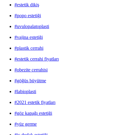
#estetik dikiş
#popo estetiği
#uvulopalatoplasti
#vajina estetiği
#plastik cerrahi
#estetik cerrahi fiyatları
#obezite cerrahisi
#göğüs büyütme
#labioplasti
#2021 estetik fiyatları
#göz kapağı estetiği
#yüz germe
#iç dudak estetiği