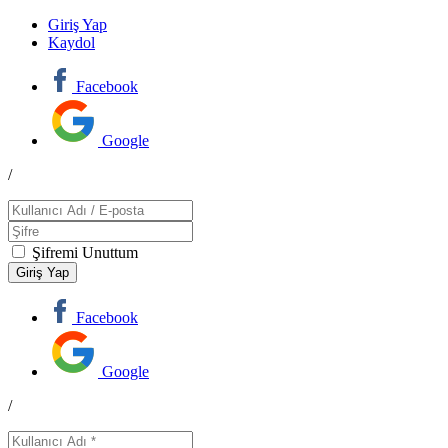
Giriş Yap
Kaydol
Facebook
Google
/
Şifremi Unuttum
Facebook
Google
/