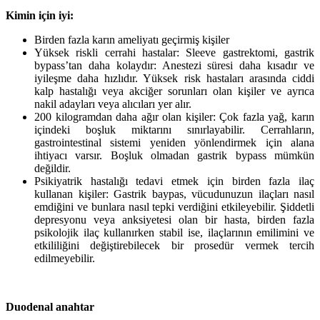
Kimin için iyi:
Birden fazla karın ameliyatı geçirmiş kişiler
Yüksek riskli cerrahi hastalar: Sleeve gastrektomi, gastrik
bypass’tan daha kolaydır: Anestezi süresi daha kısadır ve
iyileşme daha hızlıdır. Yüksek risk hastaları arasında ciddi
kalp hastalığı veya akciğer sorunları olan kişiler ve ayrıca
nakil adayları veya alıcıları yer alır.
200 kilogramdan daha ağır olan kişiler: Çok fazla yağ, karın
içindeki boşluk miktarını sınırlayabilir. Cerrahların,
gastrointestinal sistemi yeniden yönlendirmek için alana
ihtiyacı varsır. Boşluk olmadan gastrik bypass mümkün
değildir.
Psikiyatrik hastalığı tedavi etmek için birden fazla ilaç
kullanan kişiler: Gastrik baypas, vücudunuzun ilaçları nasıl
emdiğini ve bunlara nasıl tepki verdiğini etkileyebilir. Şiddetli
depresyonu veya anksiyetesi olan bir hasta, birden fazla
psikolojik ilaç kullanırken stabil ise, ilaçlarının emilimini ve
etkililiğini değiştirebilecek bir prosedür vermek tercih
edilmeyebilir.
Duodenal anahtar