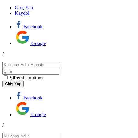
Giriş Yap
Kaydol
Facebook
Google
/
Şifremi Unuttum
Facebook
Google
/