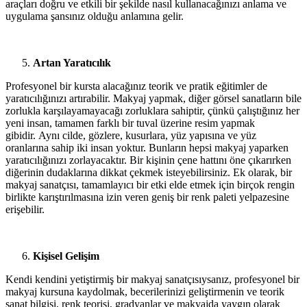
araçları doğru ve etkili bir şekilde nasıl kullanacağınızı anlama ve
uygulama şansınız olduğu anlamına gelir.
Artan Yaratıcılık
Profesyonel bir kursta alacağınız teorik ve pratik eğitimler de
yaratıcılığınızı artırabilir. Makyaj yapmak, diğer görsel sanatların bile
zorlukla karşılayamayacağı zorluklara sahiptir, çünkü çalıştığınız her
yeni insan, tamamen farklı bir tuval üzerine resim yapmak
gibidir. Aynı cilde, gözlere, kusurlara, yüz yapısına ve yüz
oranlarına sahip iki insan yoktur. Bunların hepsi makyaj yaparken
yaratıcılığınızı zorlayacaktır. Bir kişinin çene hattını öne çıkarırken
diğerinin dudaklarına dikkat çekmek isteyebilirsiniz. Ek olarak, bir
makyaj sanatçısı, tamamlayıcı bir etki elde etmek için birçok rengin
birlikte karıştırılmasına izin veren geniş bir renk paleti yelpazesine
erişebilir.
Kişisel Gelişim
Kendi kendini yetiştirmiş bir makyaj sanatçısıysanız, profesyonel bir
makyaj kursuna kaydolmak, becerilerinizi geliştirmenin ve teorik
sanat bilgisi, renk teorisi, gradyanlar ve makyajda yaygın olarak