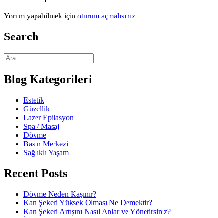
Yorum yapabilmek için
oturum açmalısınız
.
Search
Blog Kategorileri
Estetik
Güzellik
Lazer Epilasyon
Spa / Masaj
Dövme
Basın Merkezi
Sağlıklı Yaşam
Recent Posts
Dövme Neden Kaşınır?
Kan Şekeri Yüksek Olması Ne Demektir?
Kan Şekeri Artışını Nasıl Anlar ve Yönetirsiniz?