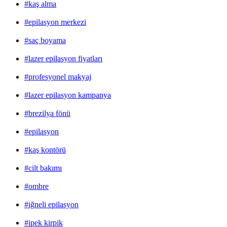
#kaş alma
#epilasyon merkezi
#saç boyama
#lazer epilasyon fiyatları
#profesyonel makyaj
#lazer epilasyon kampanya
#brezilya fönü
#epilasyon
#kaş kontörü
#cilt bakımı
#ombre
#iğneli epilasyon
#ipek kirpik