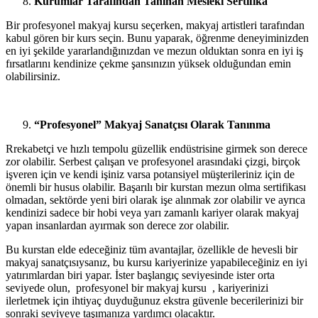
Kurumlar Tarafından Tanınan Mesleki Sertifika
Bir profesyonel makyaj kursu seçerken, makyaj artistleri tarafından
kabul gören bir kurs seçin. Bunu yaparak, öğrenme deneyiminizden
en iyi şekilde yararlandığınızdan ve mezun olduktan sonra en iyi iş
fırsatlarını kendinize çekme şansınızın yüksek olduğundan emin
olabilirsiniz.
“Profesyonel” Makyaj Sanatçısı Olarak Tanınma
Rrekabetçi ve hızlı tempolu güzellik endüstrisine girmek son derece
zor olabilir. Serbest çalışan ve profesyonel arasındaki çizgi, birçok
işveren için ve kendi işiniz varsa potansiyel müşterileriniz için de
önemli bir husus olabilir. Başarılı bir kurstan mezun olma sertifikası
olmadan, sektörde yeni biri olarak işe alınmak zor olabilir ve ayrıca
kendinizi sadece bir hobi veya yarı zamanlı kariyer olarak makyaj
yapan insanlardan ayırmak son derece zor olabilir.
Bu kurstan elde edeceğiniz tüm avantajlar, özellikle de hevesli bir
makyaj sanatçısıysanız, bu kursu kariyerinize yapabileceğiniz en iyi
yatırımlardan biri yapar. İster başlangıç ​​seviyesinde ister orta
seviyede olun, profesyonel bir makyaj kursu , kariyerinizi
ilerletmek için ihtiyaç duyduğunuz ekstra güvenle becerilerinizi bir
sonraki seviyeye taşımanıza yardımcı olacaktır.