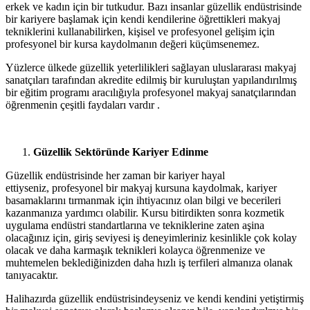
erkek ve kadın için bir tutkudur. Bazı insanlar güzellik endüstrisinde
bir kariyere başlamak için kendi kendilerine öğrettikleri makyaj
tekniklerini kullanabilirken, kişisel ve profesyonel gelişim için
profesyonel bir kursa kaydolmanın değeri küçümsenemez.
Yüzlerce ülkede güzellik yeterlilikleri sağlayan uluslararası makyaj
sanatçıları tarafından akredite edilmiş bir kuruluştan yapılandırılmış
bir eğitim programı aracılığıyla profesyonel makyaj sanatçılarından
öğrenmenin çeşitli faydaları vardır .
Güzellik Sektöründe Kariyer Edinme
Güzellik endüstrisinde her zaman bir kariyer hayal
ettiyseniz, profesyonel bir makyaj kursuna kaydolmak, kariyer
basamaklarını tırmanmak için ihtiyacınız olan bilgi ve becerileri
kazanmanıza yardımcı olabilir. Kursu bitirdikten sonra kozmetik
uygulama endüstri standartlarına ve tekniklerine zaten aşina
olacağınız için, giriş seviyesi iş deneyimleriniz kesinlikle çok kolay
olacak ve daha karmaşık teknikleri kolayca öğrenmenize ve
muhtemelen beklediğinizden daha hızlı iş terfileri almanıza olanak
tanıyacaktır.
Halihazırda güzellik endüstrisindeyseniz ve kendi kendini yetiştirmiş