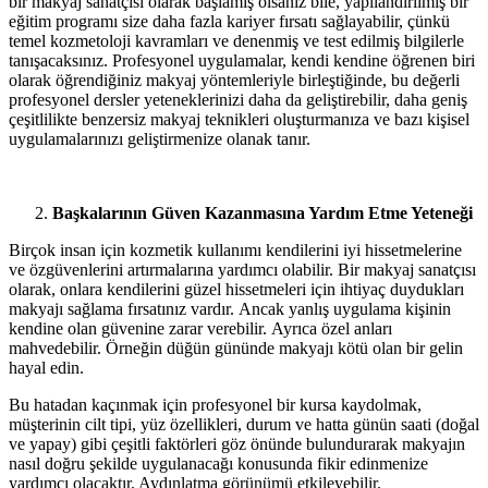
bir makyaj sanatçısı olarak başlamış olsanız bile, yapılandırılmış bir
eğitim programı size daha fazla kariyer fırsatı sağlayabilir, çünkü
temel kozmetoloji kavramları ve denenmiş ve test edilmiş bilgilerle
tanışacaksınız. Profesyonel uygulamalar, kendi kendine öğrenen biri
olarak öğrendiğiniz makyaj yöntemleriyle birleştiğinde, bu değerli
profesyonel dersler yeteneklerinizi daha da geliştirebilir, daha geniş
çeşitlilikte benzersiz makyaj teknikleri oluşturmanıza ve bazı kişisel
uygulamalarınızı geliştirmenize olanak tanır.
Başkalarının Güven Kazanmasına Yardım Etme Yeteneği
Birçok insan için kozmetik kullanımı kendilerini iyi hissetmelerine
ve özgüvenlerini artırmalarına yardımcı olabilir. Bir makyaj sanatçısı
olarak, onlara kendilerini güzel hissetmeleri için ihtiyaç duydukları
makyajı sağlama fırsatınız vardır. Ancak yanlış uygulama kişinin
kendine olan güvenine zarar verebilir. Ayrıca özel anları
mahvedebilir. Örneğin düğün gününde makyajı kötü olan bir gelin
hayal edin.
Bu hatadan kaçınmak için profesyonel bir kursa kaydolmak,
müşterinin cilt tipi, yüz özellikleri, durum ve hatta günün saati (doğal
ve yapay) gibi çeşitli faktörleri göz önünde bulundurarak makyajın
nasıl doğru şekilde uygulanacağı konusunda fikir edinmenize
yardımcı olacaktır. Aydınlatma görünümü etkileyebilir.