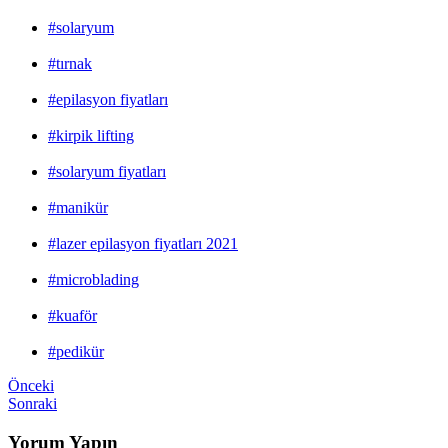
#solaryum
#tırnak
#epilasyon fiyatları
#kirpik lifting
#solaryum fiyatları
#manikür
#lazer epilasyon fiyatları 2021
#microblading
#kuaför
#pedikür
Önceki
Sonraki
Yorum Yapın