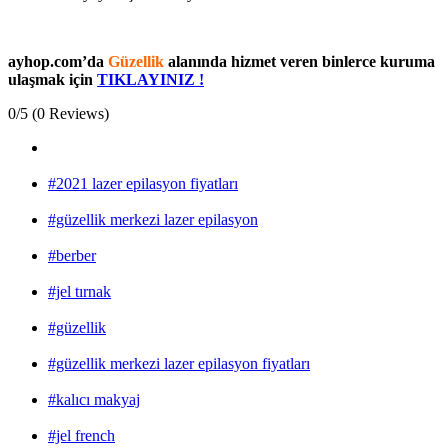
ayhop.com’da
Güzellik
alanında hizmet veren binlerce kuruma
ulaşmak için
TIKLAYINIZ !
0/5
(0 Reviews)
#2021 lazer epilasyon fiyatları
#güzellik merkezi lazer epilasyon
#berber
#jel tırnak
#güzellik
#güzellik merkezi lazer epilasyon fiyatları
#kalıcı makyaj
#jel french