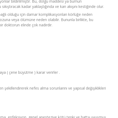
onlar bildirilmiştir. Bu, dolgu maddesi ya burnun
sıkıştıracak kadar yaklaştığında ve kan akışını kestiğinde olur.
bağlı olduğu için damar komplikasyonları körlüğe neden
ekrozuna veya ölümüne neden olabilir. Bununla birlikte, bu
bir doktorun elinde çok nadirdir.
maya ( çene büyütme ) karar verirler .
n şekillendirerek nefes alma sorunlarını ve yapısal değişiklikleri
anama, enfeksiyon, genel anesteziye kötü tepki ve hatta uyuşmuş