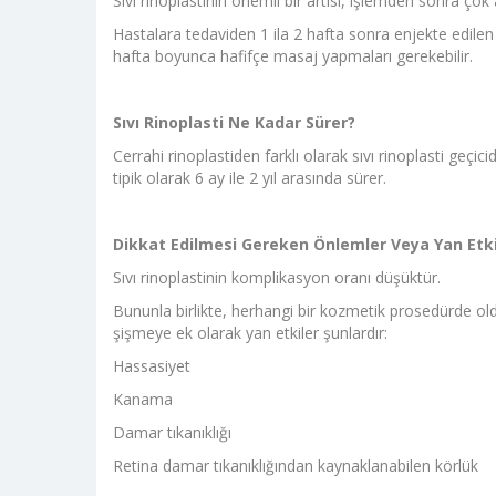
Sıvı rinoplastinin önemli bir artısı, işlemden sonra çok 
Hastalara tedaviden 1 ila 2 hafta sonra enjekte edilen
hafta boyunca hafifçe masaj yapmaları gerekebilir.
S
ıvı Rinoplasti Ne Kadar Sürer?
Cerrahi rinoplastiden farklı olarak sıvı rinoplasti geçici
tipik olarak 6 ay ile 2 yıl arasında sürer.
Dikkat Edilmesi Gereken Önlemler Veya Yan Etki
Sıvı rinoplastinin komplikasyon oranı düşüktür.
Bununla birlikte, herhangi bir kozmetik prosedürde olduğu
şişmeye ek olarak yan etkiler şunlardır:
Hassasiyet
Kanama
Damar tıkanıklığı
Retina damar tıkanıklığından kaynaklanabilen körlük