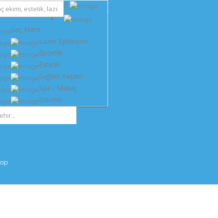
Saç Ekimi
Lazer Epilasyon
Güzellik
Estetik
Sağlıklı Yaşam
Spa / Masaj
Dövme
Yap