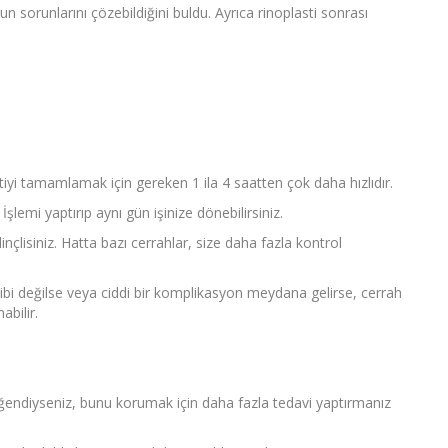
n sorunlarını çözebildiğini buldu. Ayrıca rinoplasti sonrası
tiyi tamamlamak için gereken 1 ila 4 saatten çok daha hızlıdır.
şlemi yaptırıp aynı gün işinize dönebilirsiniz.
nçlisiniz. Hatta bazı cerrahlar, size daha fazla kontrol
iz gibi değilse veya ciddi bir komplikasyon meydana gelirse, cerrah
abilir.
endiyseniz, bunu korumak için daha fazla tedavi yaptırmanız