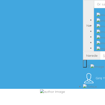
Ne
Nerede
Giriş 
Sıvı Rinoplasti Nedir?