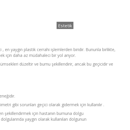
Anasayfa
Estetik
Sıvı Rinoplasti Nedir?
Estetik
ayhop
Yorum yapılmamış
17 Ağustos 2021
i , en yaygın plastik cerrahi işlemlerden biridir. Bununla birlikte,
k için daha az müdahaleci bir yol arıyor.
 tümsekleri düzeltir ve burnu şekillendirir, ancak bu geçicidir ve
eneğidir.
tri gibi sorunları geçici olarak gidermek için kullanılır .
den şekillendirmek için hastanın burnuna dolgu
 dolgularında yaygın olarak kullanılan dolgunun