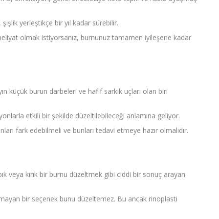
şlik yerleştikçe bir yıl kadar sürebilir.
meliyat olmak istiyorsanız, burnunuz tamamen iyileşene kadar
yın küçük burun darbeleri ve hafif sarkık uçları olan biri
arla etkili bir şekilde düzeltilebileceği anlamına geliyor.
nları fark edebilmeli ve bunları tedavi etmeye hazır olmalıdır.
ık veya kırık bir burnu düzeltmek gibi ciddi bir sonuç arayan
olmayan bir seçenek bunu düzeltemez. Bu ancak rinoplasti