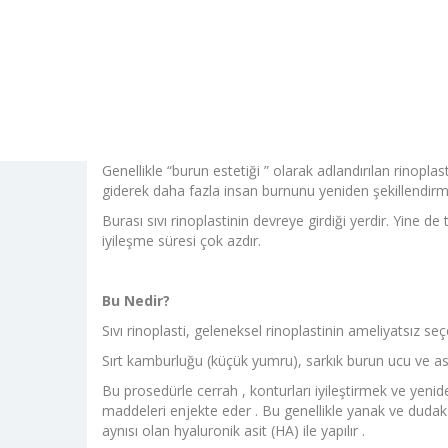
Genellikle “burun estetiği ” olarak adlandırılan rinoplast
giderek daha fazla insan burnunu yeniden şekillendirme
Burası sıvı rinoplastinin devreye girdiği yerdir. Yine de
iyileşme süresi çok azdır.
Bu Ne
dir?
Sıvı rinoplasti, geleneksel rinoplastinin ameliyatsız seç
Sırt kamburluğu (küçük yumru), sarkık burun ucu ve asime
Bu prosedürle cerrah , konturları iyileştirmek ve yeni
maddeleri enjekte eder . Bu genellikle yanak ve dudak
aynısı olan hyaluronik asit (HA) ile yapılır .