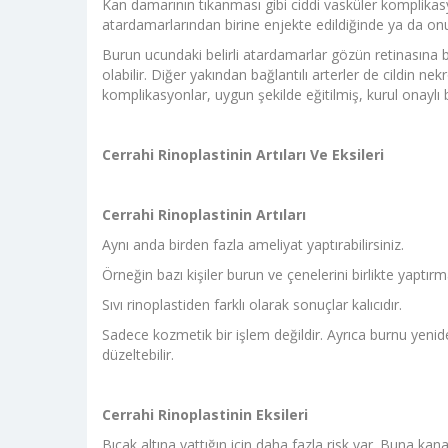
Kan damarının tıkanması gibi ciddi vasküler komplikasy
atardamarlarından birine enjekte edildiğinde ya da onu 
Burun ucundaki belirli atardamarlar gözün retinasına 
olabilir. Diğer yakından bağlantılı arterler de cildin n
komplikasyonlar, uygun şekilde eğitilmiş, kurul onaylı 
Cerrahi Rinoplastinin Artıları Ve Eksileri
Cerrahi Rinoplastinin Artıları
Aynı anda birden fazla ameliyat yaptırabilirsiniz.
Örneğin bazı kişiler burun ve çenelerini birlikte yaptır
Sıvı rinoplastiden farklı olarak sonuçlar kalıcıdır.
Sadece kozmetik bir işlem değildir. Ayrıca burnu yenide
düzeltebilir.
Cerrahi Rinoplastinin Eksileri
Bıçak altına yattığın için daha fazla risk var. Buna k