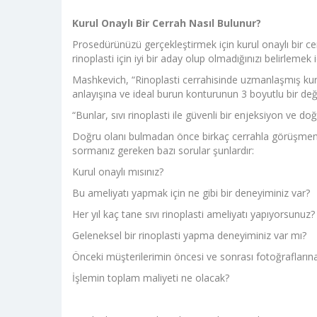
Kurul Onaylı Bir Cerrah Nasıl Bulunur
?
Prosedürünüzü gerçekleştirmek için kurul onaylı bir cer
rinoplasti için iyi bir aday olup olmadığınızı belirlemek i
Mashkevich, “Rinoplasti cerrahisinde uzmanlaşmış kur
anlayışına ve ideal burun konturunun 3 boyutlu bir değ
“Bunlar, sıvı rinoplasti ile güvenli bir enjeksiyon ve 
Doğru olanı bulmadan önce birkaç cerrahla görüşmeniz 
sormanız gereken bazı sorular şunlardır:
Kurul onaylı mısınız?
Bu ameliyatı yapmak için ne gibi bir deneyiminiz var?
Her yıl kaç tane sıvı rinoplasti ameliyatı yapıyorsunuz?
Geleneksel bir rinoplasti yapma deneyiminiz var mı?
Önceki müşterilerimin öncesi ve sonrası fotoğrafların
İşlemin toplam maliyeti ne olacak?